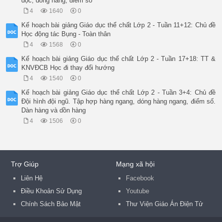
dọc, dóng hàng, điểm số
4
1640
0
Kế hoạch bài giảng Giáo dục thể chất Lớp 2 - Tuần 11+12: Chủ đề
Học động tác Bụng - Toàn thân
4
1568
0
Kế hoạch bài giảng Giáo dục thể chất Lớp 2 - Tuần 17+18: TT &
KNVĐCB Học đi thay đổi hướng
4
1540
0
Kế hoạch bài giảng Giáo dục thể chất Lớp 2 - Tuần 3+4: Chủ đề
Đội hình đội ngũ. Tập hợp hàng ngang, dóng hàng ngang, điểm số.
Dàn hàng và dồn hàng
4
1506
0
Trợ Giúp
Mạng xã hội
Liên Hệ
Facebook
Điều Khoản Sử Dụng
Youtube
Chính Sách Bảo Mật
Thư Viện Giáo Án Điện Tử