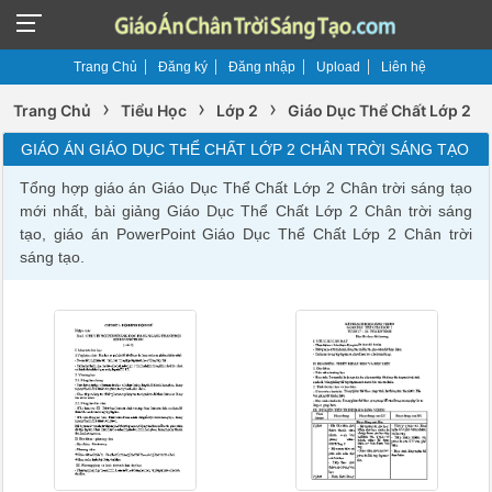
Trang Chủ
Đăng ký
Đăng nhập
Upload
Liên hệ
›
›
›
Trang Chủ
Tiểu Học
Lớp 2
Giáo Dục Thể Chất Lớp 2
GIÁO ÁN GIÁO DỤC THỂ CHẤT LỚP 2 CHÂN TRỜI SÁNG TẠO
Tổng hợp giáo án Giáo Dục Thể Chất Lớp 2 Chân trời sáng tạo
mới nhất, bài giảng Giáo Dục Thể Chất Lớp 2 Chân trời sáng
tạo, giáo án PowerPoint Giáo Dục Thể Chất Lớp 2 Chân trời
sáng tạo.