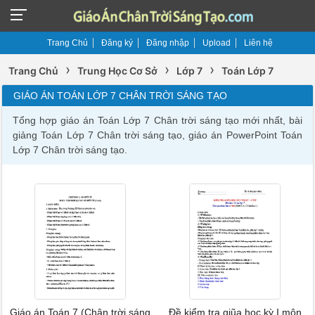
Trang Chủ
Đăng ký
Đăng nhập
Upload
Liên hệ
›
›
›
Trang Chủ
Trung Học Cơ Sở
Lớp 7
Toán Lớp 7
GIÁO ÁN TOÁN LỚP 7 CHÂN TRỜI SÁNG TẠO
Tổng hợp giáo án Toán Lớp 7 Chân trời sáng tạo mới nhất, bài
giảng Toán Lớp 7 Chân trời sáng tạo, giáo án PowerPoint Toán
Lớp 7 Chân trời sáng tạo.
Giáo án Toán 7 (Chân trời sáng
Đề kiểm tra giũa học kỳ I môn