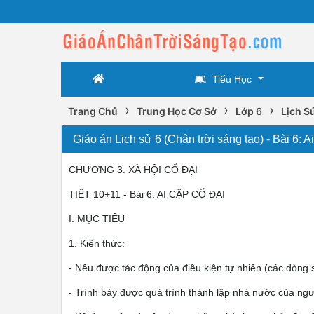
Tiểu Học
›
›
›
Trang Chủ
Trung Học Cơ Sở
Lớp 6
Lịch Sử
Giáo án Lịch sử 6 (Chân trời sáng tạo) - Bài 6:
CHƯƠNG 3. XÃ HỘI CỔ ĐẠI
TIẾT 10+11 - Bài 6: AI CẬP CỔ ĐẠI
I. MỤC TIÊU
1. Kiến thức:
- Nêu được tác động của điều kiện tự nhiên (các dòng 
- Trình bày được quá trình thành lập nhà nước của ngư