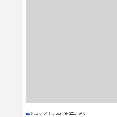
6 trang
Thu Lụa
2218
0