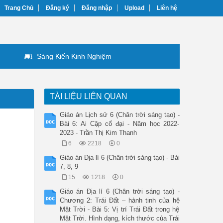
Trang Chủ
Đăng ký
Đăng nhập
Upload
Liên hệ
Sáng Kiến Kinh Nghiệm
TÀI LIỆU LIÊN QUAN
Giáo án Lịch sử 6 (Chân trời sáng tạo) -
Bài 6: Ai Cập cổ đại - Năm học 2022-
2023 - Trần Thị Kim Thanh
6
2218
0
Giáo án Địa lí 6 (Chân trời sáng tạo) - Bài
7, 8, 9
15
1218
0
Giáo án Địa lí 6 (Chân trời sáng tạo) -
Chương 2: Trái Đất – hành tinh của hệ
Mặt Trời - Bài 5: Vị trí Trái Đất trong hệ
Mặt Trời. Hình dạng, kích thước của Trái