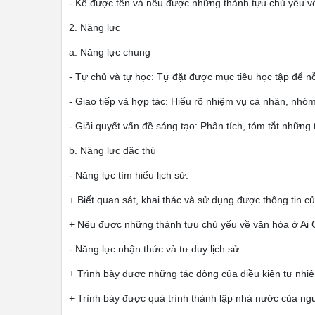
- Kể được tên và nêu được những thành tựu chủ yếu về
2. Năng lực
a. Năng lực chung
- Tự chủ và tự học: Tự đặt được mục tiêu học tập để n
- Giao tiếp và hợp tác: Hiểu rõ nhiệm vụ cá nhân, nh
- Giải quyết vấn đề sáng tạo: Phân tích, tóm tắt nhữn
b. Năng lực đặc thù
- Năng lực tìm hiểu lịch sử:
+ Biết quan sát, khai thác và sử dụng được thông tin củ
+ Nêu được những thành tựu chủ yếu về văn hóa ở Ai
- Năng lực nhận thức và tư duy lịch sử:
+ Trình bày được những tác động của điều kiện tự nhiê
+ Trình bày được quá trình thành lập nhà nước của ngư