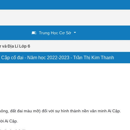
Trung Học Cơ Sở
 và Địa Lí Lớp 6
 Ai Cập cổ đại - Năm học 2022-2023 - Trần Thị Kim Thanh
sông, đất đai màu mỡ) đối với sự hình thành nền văn minh Ai Cập.
ời Ai Cập.