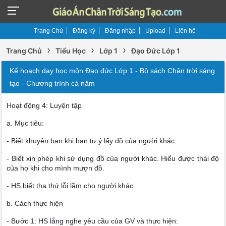
Trang Chủ
Đăng ký
Đăng nhập
Upload
Liên hệ
›
›
›
Trang Chủ
Tiểu Học
Lớp 1
Đạo Đức Lớp 1
Kế hoạch dạy học môn Đạo đức Lớp 1 - Bộ sách Chân trời sáng
tạo - Chương trình cả năm
Hoạt động 4: Luyện tập
a. Mục tiêu:
- Biết khuyên bạn khi bạn tự ý lấy đồ của người khác.
- Biết xin phép khi sử dụng đồ của người khác. Hiểu được thái độ
của họ khi cho mình mượn đồ.
- HS biết tha thứ lỗi lầm cho người khác.
b. Cách thực hiện
- Bước 1: HS lắng nghe yêu cầu của GV và thực hiện: