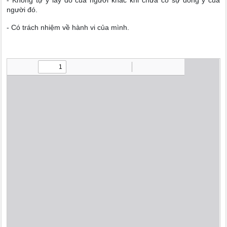
- Không tự ý lấy đồ của người khác khi chưa có sự đồng ý của
người đó.
- Có trách nhiệm về hành vi của mình.