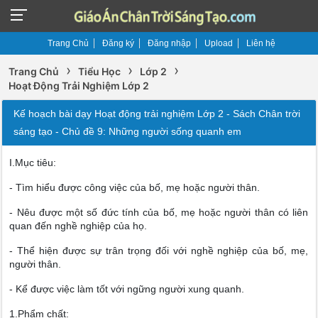
Trang Chủ
Đăng ký
Đăng nhập
Upload
Liên hệ
›
›
›
Trang Chủ
Tiểu Học
Lớp 2
Hoạt Động Trải Nghiệm Lớp 2
Kế hoạch bài dạy Hoạt động trải nghiệm Lớp 2 - Sách Chân trời
sáng tạo - Chủ đề 9: Những người sống quanh em
I.Mục tiêu:
- Tìm hiểu được công việc của bố, mẹ hoặc người thân.
- Nêu được một số đức tính của bố, mẹ hoặc người thân có liên
quan đến nghề nghiệp của họ.
- Thể hiện được sự trân trọng đối với nghề nghiệp của bố, mẹ,
người thân.
- Kể được việc làm tốt với ngững người xung quanh.
1.Phẩm chất: