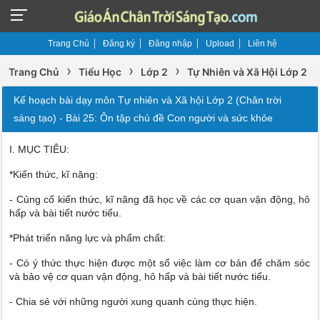
Trang Chủ
Đăng ký
Đăng nhập
Upload
Liên hệ
›
›
›
Trang Chủ
Tiểu Học
Lớp 2
Tự Nhiên và Xã Hội Lớp 2
Kế hoạch bài dạy môn Tự nhiên và Xã hội Lớp 2 (Chân trời
sáng tạo) - Bài 25: Ôn tập chủ đề Con người và sức khỏe
I. MỤC TIÊU:
*Kiến thức, kĩ năng:
- Củng cố kiến thức, kĩ năng đã học về các cơ quan vận động, hô
hấp và bài tiết nước tiểu.
*Phát triển năng lực và phẩm chất:
- Có ý thức thực hiện được một số việc làm cơ bản để chăm sóc
và bảo vệ cơ quan vận động, hô hấp và bài tiết nước tiểu.
- Chia sẻ với những người xung quanh cùng thực hiện.