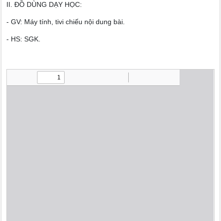
II. ĐỒ DÙNG DẠY HỌC:
- GV: Máy tính, tivi chiếu nội dung bài.
- HS: SGK.