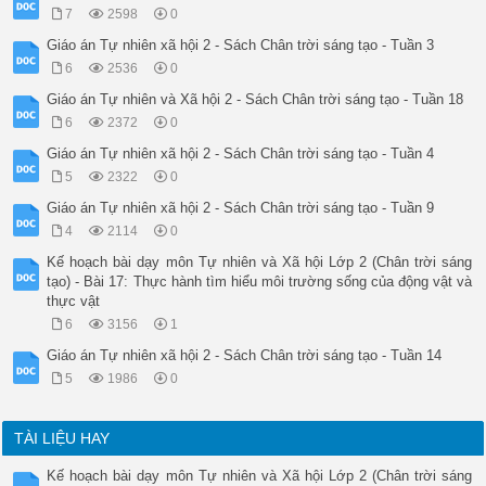
_

7
2598
0
 GV hoûøi theâm 

+ Nhờ có cơ quan đó, chúng ta có thể làm gì?

Giáo án Tự nhiên xã hội 2 - Sách Chân trời sáng tạo - Tuần 3
G V và HS cùng nhận xét và kết luận.

6
2536
0
Kết luận: Cơ quan vận động gồm: bộ xương và hệ cơ giúp cơ th
Thö giaõn : 1 phuùt

Giáo án Tự nhiên và Xã hội 2 - Sách Chân trời sáng tạo - Tuần 18
Hoạt động 2: Xử lí tình huống

6
2372
0
Mục tìm: Vận dụng kiến ứiức về cơ quan bài tiết nước tiểu để 
Giáo án Tự nhiên xã hội 2 - Sách Chân trời sáng tạo - Tuần 4
Cách tieán hành:

G V nêu tình huống ở mục 2 trong SGK trang 100

5
2322
0
HS thảo luận cặp đôi.

Giáo án Tự nhiên xã hội 2 - Sách Chân trời sáng tạo - Tuần 9
-G V mời HS lên trước lóp đóng vai để nêu cách xử lí cho tình
- GV nhận xét, khen ngợi.

4
2114
0
Kấ luận: Uống đủ nước sẽ giúp cho cơ quan bài tiết nước tiểu
Kế hoạch bài dạy môn Tự nhiên và Xã hội Lớp 2 (Chân trời sáng
3.Hoạt động tiếp noái sau bài học

tạo) - Bài 17: Thực hành tìm hiểu môi trường sống của động vật và
GV yêu cầu HS vể nhà tiếp tục thực hiện những việc làm để bảo
thực vật
haùt

_ HS traû lôøi

6
3156
1
- HS thảo luận.

Giáo án Tự nhiên xã hội 2 - Sách Chân trời sáng tạo - Tuần 14
+ Cơ quan vận động: tập thể dục, vận động đúng tư thế, ăn uốn
+ Cơ quan hô hấp: đeo khẩu trang; vệ sinh thường xuyên; súc m
5
1986
0
+ Cơ quan bài tiết nước tiểu: không được nhịn tiểu, uống nhiề
- HS đại diện các nhóm chia sẻ.

_ HS thực hiện cá nhân theo hướng dẫn.

TÀI LIỆU HAY
_ HS traû lôøi: Chuùng ta coù theå vui chôi hoaït ñoäng. Chuù
HS nhaéc laïi 10 HS _ caû lôùp

Kế hoạch bài dạy môn Tự nhiên và Xã hội Lớp 2 (Chân trời sáng