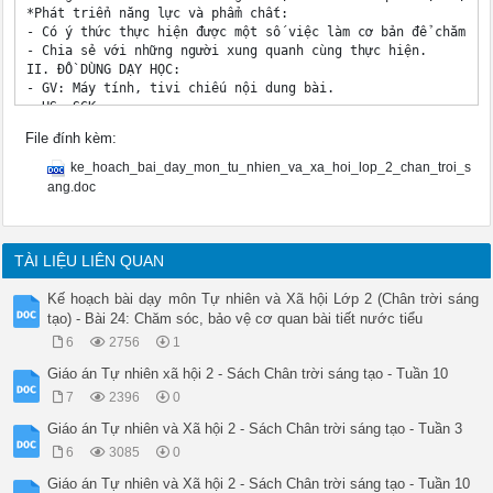
*Phát triển năng lực và phẩm chất:

- Có ý thức thực hiện được một số việc làm cơ bản để chăm sóc
- Chia sẻ với những người xung quanh cùng thực hiện.

II. ĐỒ DÙNG DẠY HỌC:

- GV: Máy tính, tivi chiếu nội dung bài.

- HS: SGK.

III. CÁC HOẠT ĐỘNG DẠY HỌC:

File đính kèm:
Hoạt động của GV

Hoạt động của HS

ke_hoach_bai_day_mon_tu_nhien_va_xa_hoi_lop_2_chan_troi_s
1. Hoạt động khỏi động và khám phá

ang.doc
Mục tiêu: Tạo hứng thú và khơi gợi để HS nhớ lại nhũng kiến 
_ GV tổ chức cho HS cùng đứng lên thực hiện động tác nhún nhả
_ G V nhận xét chimg và dẫn dắt vào bài học: “Ôn tập cliủ đề 
2.Kieán thöùc môùi

TÀI LIỆU LIÊN QUAN
Hoạt động 1: Hệ thống hoả kiến thức về cơ quan vận động, cơ q
- GV cho HS nói về một cơ quan cơ thể đã học:

Kế hoạch bài dạy môn Tự nhiên và Xã hội Lớp 2 (Chân trời sáng
+ Tên gọi? Bộ phận?

tạo) - Bài 24: Chăm sóc, bảo vệ cơ quan bài tiết nước tiểu
+ Chức năng?

6
2756
1
- Nhận xét, khen ngợi.

*Hoạt động 2: Chia sẻ về cách chăm sóc và bảo vệ cơ quan cơ t
Giáo án Tự nhiên xã hội 2 - Sách Chân trời sáng tạo - Tuần 10
- YC hoạt động nhóm bốn, thảo luận về cách chăm sóc, bảo vệ:

7
2396
0
+ Nhóm 1, 2: Cơ quan vận động. 

+ Nhóm 3, 4: Cơ quan hô hấp. 

Giáo án Tự nhiên và Xã hội 2 - Sách Chân trời sáng tạo - Tuần 3
+ Nhóm 5, 6: Cơ quan bài tiết nước tiểu.

6
3085
0
- Tổ chức cho HS chia sẻ, trình bày kết quả thảo luận.

- GV chốt, nhận xét, tuyên dương HS.

Giáo án Tự nhiên và Xã hội 2 - Sách Chân trời sáng tạo - Tuần 10