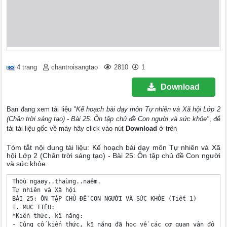
4 trang
chantroisangtao
2810
1
Download
Bạn đang xem tài liệu
"Kế hoạch bài dạy môn Tự nhiên và Xã hội Lớp 2
(Chân trời sáng tạo) - Bài 25: Ôn tập chủ đề Con người và sức khỏe"
, để
tải tài liệu gốc về máy hãy click vào nút
Download
ở trên
Tóm tắt nội dung tài liệu: Kế hoạch bài dạy môn Tự nhiên và Xã
hội Lớp 2 (Chân trời sáng tạo) - Bài 25: Ôn tập chủ đề Con người
và sức khỏe
Thöù ngaøy..thaùng..naêm.

Tự nhiên và Xã hội

BÀI 25: ÔN TẬP CHỦ ĐỀ CON NGƯỜI VÀ SỨC KHỎE (Tiết 1)

I. MỤC TIÊU:

*Kiến thức, kĩ năng:

- Củng cố kiến thức, kĩ năng đã học về các cơ quan vận động, 