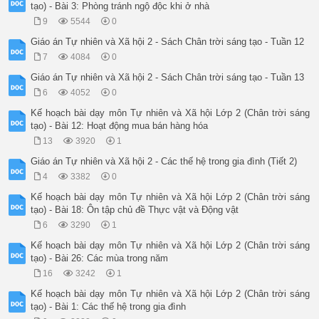
_HS thảo luận 

tạo) - Bài 3: Phòng tránh ngộ độc khi ở nhà
_ Ñaïi dieän nhoùm traû lôøi

9
5544
0
_ HS nhaéc laïi theo kieán thöùc ñaõ hoïc

Tự nhiên và Xã hội

Giáo án Tự nhiên và Xã hội 2 - Sách Chân trời sáng tạo - Tuần 12
BÀI 25: ÔN TẬP CHỦ ĐỀ CON NGƯỜI VÀ SỨC KHỎE (Tiết 2)

7
4084
0
I. MỤC TIÊU:

*Kiến thức, kĩ năng:

Giáo án Tự nhiên và Xã hội 2 - Sách Chân trời sáng tạo - Tuần 13
- Củng cố kiến thức, kĩ năng đã học về các cơ quan vận động, 
6
4052
0
*Phát triển năng lực và phẩm chất:

- Có ý thức thực hiện được một số việc làm cơ bản để chăm sóc
Kế hoạch bài dạy môn Tự nhiên và Xã hội Lớp 2 (Chân trời sáng
- Chia sẻ với những người xung quanh cùng thực hiện.

tạo) - Bài 12: Hoạt động mua bán hàng hóa
II. ĐỒ DÙNG DẠY HỌC:

13
3920
1
- GV: Máy tính, tivi chiếu nội dung bài.

- HS: SGK.

Giáo án Tự nhiên và Xã hội 2 - Các thế hệ trong gia đình (Tiết 2)
III. CÁC HOẠT ĐỘNG DẠY HỌC:

4
3382
0
Hoạt động của GV

Hoạt động của HS

Kế hoạch bài dạy môn Tự nhiên và Xã hội Lớp 2 (Chân trời sáng
1. Hoạt động khởi động và khám phá

tạo) - Bài 18: Ôn tập chủ đề Thực vật và Động vật
Mục tiêu: Tạo hứng thú và khơi gợi lại nội dung bài hoïc của 
6
3290
1
Cách tiến hành:

G V tổ chức tro chơi “Ai nhanh, ai đúng”

Kế hoạch bài dạy môn Tự nhiên và Xã hội Lớp 2 (Chân trời sáng
GV chia lóp thành 4 đội. Trong thời gian 3 phút, lần lượt từ
tạo) - Bài 26: Các mùa trong năm
HS_ G V nhaän xét và dẫn dắt vào nội dung tiết 2.

16
3242
1
2. Hoạt động 1: Nhận biết những việc làm giúp bảo vệ cô quan 
Mục tiêu: HS củng cố ôn tập kiến thức về nliững việc làm giúp
Kế hoạch bài dạy môn Tự nhiên và Xã hội Lớp 2 (Chân trời sáng
Cách tiến hành:

tạo) - Bài 1: Các thế hệ trong gia đình
G V yêu cầu HS quan sát hình 2, 3, 4, 5 trong SGK/ 101 và thả