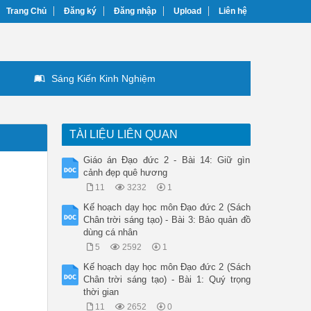
Trang Chủ
Đăng ký
Đăng nhập
Upload
Liên hệ
Sáng Kiến Kinh Nghiệm
TÀI LIỆU LIÊN QUAN
Giáo án Đạo đức 2 - Bài 14: Giữ gìn
cảnh đẹp quê hương
11
3232
1
Kế hoạch dạy học môn Đạo đức 2 (Sách
Chân trời sáng tạo) - Bài 3: Bảo quản đồ
dùng cá nhân
5
2592
1
Kế hoạch dạy học môn Đạo đức 2 (Sách
Chân trời sáng tạo) - Bài 1: Quý trọng
thời gian
11
2652
0