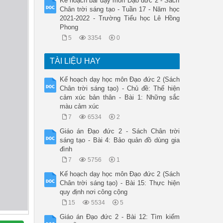
Kế hoạch bài dạy môn Đạo đức 2 - Sách
Chân trời sáng tạo - Tuần 17 - Năm học
2021-2022 - Trường Tiểu học Lê Hồng
Phong
5
3354
0
TÀI LIỆU HAY
Kế hoạch dạy học môn Đạo đức 2 (Sách
Chân trời sáng tạo) - Chủ đề: Thể hiện
cảm xúc bản thân - Bài 1: Những sắc
màu cảm xúc
7
6534
2
Giáo án Đạo đức 2 - Sách Chân trời
sáng tạo - Bài 4: Bảo quản đồ dùng gia
đình
7
5756
1
Kế hoạch dạy học môn Đạo đức 2 (Sách
Chân trời sáng tạo) - Bài 15: Thực hiện
quy định nơi công cộng
15
5534
5
Giáo án Đạo đức 2 - Bài 12: Tìm kiếm