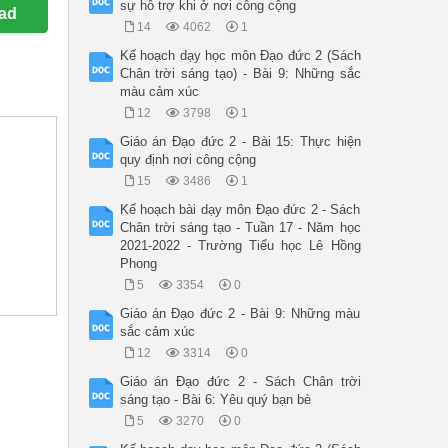
sự hỗ trợ khi ở nơi công cộng
ad
14
4062
1
Kế hoạch dạy học môn Đạo đức 2 (Sách
Chân trời sáng tạo) - Bài 9: Những sắc
màu cảm xúc
12
3798
1
Giáo án Đạo đức 2 - Bài 15: Thực hiện
quy định nơi công cộng
15
3486
1
Kế hoạch bài dạy môn Đạo đức 2 - Sách
Chân trời sáng tạo - Tuần 17 - Năm học
2021-2022 - Trường Tiểu học Lê Hồng
Phong
5
3354
0
Giáo án Đạo đức 2 - Bài 9: Những màu
sắc cảm xúc
12
3314
0
Giáo án Đạo đức 2 - Sách Chân trời
sáng tạo - Bài 6: Yêu quý bạn bè
5
3270
0