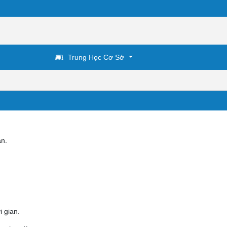
Trung Học Cơ Sở
an.
i gian.