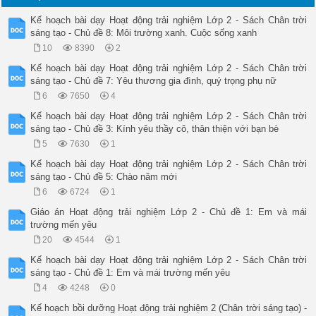
* Hoạt động 1: Khởi động

* Mục tiêu: Tạo tâm thế, hứng thú cho HS vào học bài mới

Kế hoạch bài dạy Hoạt động trải nghiệm Lớp 2 - Sách Chân trời
* Cách tiến hành: GV cho HS hát, vận động theo bài hát (Sắp đ
sáng tạo - Chủ đề 8: Môi trường xanh. Cuộc sống xanh
* Hoạt động 2: Kể tên một số việc đã làm để xây dựng hình ảnh
* Mục tiêu: HS ôn lại nội dung bài cũ, kết nối kiến thức vào 
10
8390
2
* Cách tiến hành: Gọi HS chia sẻ việc em được sủ dụng tiền tr
Kế hoạch bài dạy Hoạt động trải nghiệm Lớp 2 - Sách Chân trời
- GV nhận xét, khen ngợi HS, dẫn dắt vào bài học

sáng tạo - Chủ đề 7: Yêu thương gia đình, quý trọng phụ nữ
2. Tìm hiểu – mở rộng:

* Hoạt động 3: Tìm hiểu hoạt động mua bán hàng hóa

6
7650
4
* Mục tiêu: Giúp HS hiểu được rõ về người mua và người bán.

Kế hoạch bài dạy Hoạt động trải nghiệm Lớp 2 - Sách Chân trời
- Nhận biết được đồng tiền được sử dụng trong trao đổi hàng h
sáng tạo - Chủ đề 3: Kính yêu thầy cô, thân thiện với bạn bè
* Cách tiến hành: 

- GV tổ chức trò chơi “Người ấy là ai?”. Mỗi nhóm nhận 4 bức
5
7630
1
- GV mời đại diện nhóm lên trình bày, các nhóm khác nhận xét.
Kế hoạch bài dạy Hoạt động trải nghiệm Lớp 2 - Sách Chân trời
- GV yêu cầu HS giải thích vì sao biết đó là người mua và ngư
sáng tạo - Chủ đề 5: Chào năm mới
- GV nhận xét và rút kết luận

*Kết luận: Người bán là người có hàng hóa và là người nhận t
6
6724
1
* Hoạt động 4: Nhận biết tiền Việt Nam

Giáo án Hoạt động trải nghiệm Lớp 2 - Chủ đề 1: Em và mái
* Mục tiêu: Giúp HS nhận biết các mệnh giá của tiền.

trường mến yêu
* Cách tiến hành: 

- GV giới thiệu cho HS 3 mệnh giá tiền Việt Nam (một nghìn đồ
20
4544
1
- GV phát cho mỗi nhóm 4 với 3 mệnh giá, yêu cầu HS quan sát 
Kế hoạch bài dạy Hoạt động trải nghiệm Lớp 2 - Sách Chân trời
1 nghìn

sáng tạo - Chủ đề 1: Em và mái trường mến yêu
2 nghìn

5 nghìn

4
4248
0
Màu sắc

Kế hoạch bồi dưỡng Hoạt động trải nghiệm 2 (Chân trời sáng tạo) -
Chất liệu
