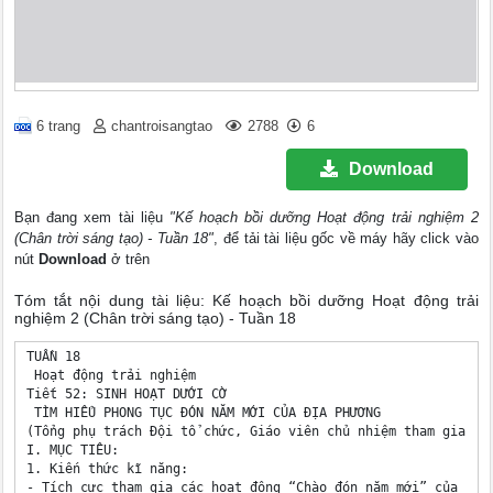
6 trang
chantroisangtao
2788
6
Download
Bạn đang xem tài liệu
"Kế hoạch bồi dưỡng Hoạt động trải nghiệm 2
(Chân trời sáng tạo) - Tuần 18"
, để tải tài liệu gốc về máy hãy click vào
nút
Download
ở trên
Tóm tắt nội dung tài liệu: Kế hoạch bồi dưỡng Hoạt động trải
nghiệm 2 (Chân trời sáng tạo) - Tuần 18
TUẦN 18

 Hoạt động trải nghiệm

Tiết 52: SINH HOẠT DƯỚI CỜ

 TÌM HIỂU PHONG TỤC ĐÓN NĂM MỚI CỦA ĐỊA PHƯƠNG

(Tổng phụ trách Đội tổ chức, Giáo viên chủ nhiệm tham gia, hư
I. MỤC TIÊU:

1. Kiến thức kĩ năng:

- Tích cực tham gia các hoạt động “Chào đón năm mới” của nhà 