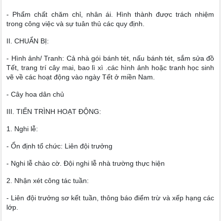
- Phẩm chất chăm chỉ, nhân ái. Hình thành được trách nhiệm
trong công việc và sự tuân thủ các quy định.
II. CHUẨN BỊ:
- Hình ảnh/ Tranh: Cả nhà gói bánh tét, nấu bánh tét, sắm sửa đồ
Tết, trang trí cây mai, bao lì xì .các hình ảnh hoặc tranh học sinh
vẽ về các hoạt động vào ngày Tết ở miền Nam.
- Cây hoa dân chủ
III. TIẾN TRÌNH HOẠT ĐỘNG:
1. Nghi lễ:
- Ổn định tổ chức: Liên đội trưởng
- Nghi lễ chào cờ. Đội nghi lễ nhà trường thực hiện
2. Nhận xét công tác tuần:
- Liên đội trưởng sơ kết tuần, thông báo điểm trừ và xếp hạng các
lớp.