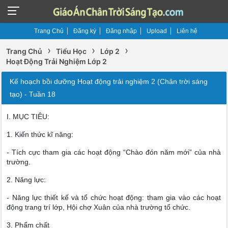
Trang Chủ
Đăng ký
Đăng nhập
Upload
Liên hệ
›
›
›
Trang Chủ
Tiểu Học
Lớp 2
Hoạt Động Trải Nghiệm Lớp 2
Kế hoạch bồi dưỡng Hoạt động trải nghiệm 2 (Chân trời sáng
tạo) - Tuần 18
I. MỤC TIÊU:
1. Kiến thức kĩ năng:
- Tích cực tham gia các hoạt động “Chào đón năm mới” của nhà
trường.
2. Năng lực:
- Năng lực thiết kế và tổ chức hoạt động: tham gia vào các hoạt
động trang trí lớp, Hội chợ Xuân của nhà trường tổ chức.
3. Phẩm chất