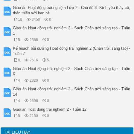
3) Tên ba vị thần tượng trưng cho sự giàu sang, hạnh phúc, sứ
4) Đây là nghi lễ phong tục mà khi gặp nhau vào ngày tết thườ
Giáo án Hoạt động trải nghiệm Lớp 2 - Chủ đề 3: Kính yêu thầy cô,
5) Cái gì khiến hầu hết mọi người đều xem vào đêm giao thừa? 
thân thiện với bạn bè
6) Theo truyền thuyết dân gian, Ông Táo về trời bằng cá chép,
10
3450
0
- TPTĐ nhận xét, phát động các Hội thi của nhà trường đến HS.
4. Giao nhệm vụ:

Giáo án Hoạt động trải nghiệm 2 - Sách Chân trời sáng tạo - Tuần
- TPTĐ giao nhiệm vụ cho GVCN và HS các lớp chuẩn bị trang tr
1
	 Hoạt động trải nghiệm

5
2568
0
Tiết 53: HOẠT ĐỘNG GIÁO DỤC THEO CHỦ ĐỀ 

I. MỤC TIÊU:

Kế hoạch bồi dưỡng Hoạt động trải nghiệm 2 (Chân trời sáng tạo) -
1. Kiến thức kĩ năng:

Tuần 7
- HS hiểu được mối quan hệ giữa người mua – người bán trong h
8
2616
5
- Nhận diện được giá trị của các loại tiền ở Việt Nam với các
- Nhận biết được đồng tiền được sử dụng trong trao đổi hàng h
Giáo án Hoạt động trải nghiệm 2 - Sách Chân trời sáng tạo - Tuần
2. Năng lực:

6
- Năng lực giao tiếp, hợp tác: Nói lời phù hợp khi giao tiếp 
4
2820
0
- Năng lực thiết kế và tổ chức hoạt động

3. Phẩm chất:

Giáo án Hoạt động trải nghiệm 2 - Sách Chân trời sáng tạo - Tuần
- Phẩm chất chăm chỉ, chăm học.

14
- Hình thành và phát triển phẩm chất nhân ái vui vẻ, thân th
4
2696
0
II. CHUẨN BỊ:

- Bộ tranh trang 14, bút lông, nam châm, thẻ từ ghi người mu
Giáo án Hoạt động trải nghiệm 2 - Tuần 12
III. TIẾN TRÌNH HOẠT ĐỘNG:

5
2150
0
Hoạt động của giáo viên

Hoạt động của HS

1. Nhận diện – Khám phá:

TÀI LIỆU HAY