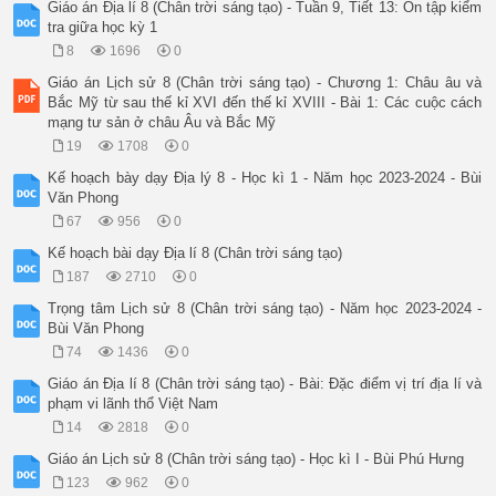
Giáo án Địa lí 8 (Chân trời sáng tạo) - Tuần 9, Tiết 13: Ôn tập kiểm
tra giữa học kỳ 1
8
1696
0
Giáo án Lịch sử 8 (Chân trời sáng tạo) - Chương 1: Châu âu và
Bắc Mỹ từ sau thế kỉ XVI đến thế kỉ XVIII - Bài 1: Các cuộc cách
mạng tư sản ở châu Âu và Bắc Mỹ
19
1708
0
Kế hoạch bày dạy Địa lý 8 - Học kì 1 - Năm học 2023-2024 - Bùi
Văn Phong
67
956
0
Kế hoạch bài dạy Địa lí 8 (Chân trời sáng tạo)
187
2710
0
Trọng tâm Lịch sử 8 (Chân trời sáng tạo) - Năm học 2023-2024 -
Bùi Văn Phong
74
1436
0
Giáo án Địa lí 8 (Chân trời sáng tạo) - Bài: Đặc điểm vị trí địa lí và
phạm vi lãnh thổ Việt Nam
14
2818
0
Giáo án Lịch sử 8 (Chân trời sáng tạo) - Học kì I - Bùi Phú Hưng
123
962
0