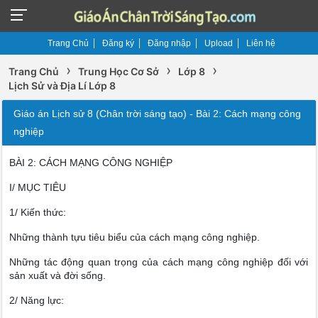
Trang Chủ
Đăng ký
Đăng nhập
Upload
Liên hệ
›
›
›
Trang Chủ
Trung Học Cơ Sở
Lớp 8
Lịch Sử và Địa Lí Lớp 8
Giáo án Lịch sử 8 (Chân trời sáng tạo) - Bài 2: Cách mạng công
nghiệp
BÀI 2: CÁCH MẠNG CÔNG NGHIỆP
I/ MỤC TIÊU
1/ Kiến thức:
Những thành tựu tiêu biểu của cách mạng công nghiệp.
Những tác động quan trọng của cách mạng công nghiệp đối với
sản xuất và đời sống.
2/ Năng lực: