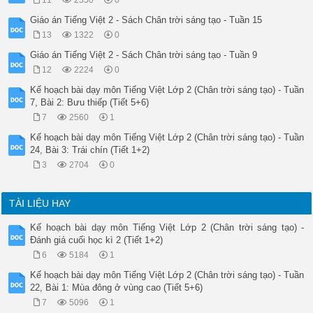
11
2350
0
2. Khám phá và luyện tập:

10’

Giáo án Tiếng Việt 2 - Sách Chân trời sáng tạo - Tuần 15
Hoạt động 3: Luyện từ

13
1322
0
* Mục tiêu: Mở rộng vốn từ về nơi thân quen (từ ngữ chỉ tình 
* Phương pháp: Đàm thoại, trực quan, vấn đáp, sơ đồ tư duy

Giáo án Tiếng Việt 2 - Sách Chân trời sáng tạo - Tuần 9
* Cách tiến hành:

12
2224
0
Yêu cầu HS đọc yêu cầu Bài 3. STV trang 23

Kế hoạch bài dạy môn Tiếng Việt Lớp 2 (Chân trời sáng tạo) - Tuần
- GV đưa hình ảnh minh họa như trong sách: Các con đếm xem tr
- GV cho HS cùng đọc trong nhóm 2 các tiếng này.

7, Bài 2: Bưu thiếp (Tiết 5+6)
- GV mời vài nhóm đọc to trước lớp.

7
2560
1
- GV hướng dẫn HS mẫu: Cách ghép tiếng thân với các tiếng khá
Kế hoạch bài dạy môn Tiếng Việt Lớp 2 (Chân trời sáng tạo) - Tuần
+ Các em hãy quan sát: Cô có tiếng “tha”, bây giờ cô sẽ lần 
GV tổ chức cho HS ghép các tiếng còn lại trong bài tập theo 
24, Bài 3: Trái chín (Tiết 1+2)
GV nhận xét, tuyên dương

3
2704
0
GV hướng dẫn HS giải nghĩa các từ vừa tìm được, kết hợp đặt c
Hình thức tổ chức: GV cho HS lựa chọn từ mình biết để giải t
GV nhận xét, tuyên dương HS.

TÀI LIỆU HAY
Yêu cầu bài 3: Ghép các tiếng sau thành từ ngữ chỉ tình cảm v
Có 6 chiếc lá có chứa tiếng

Kế hoạch bài dạy môn Tiếng Việt Lớp 2 (Chân trời sáng tạo) -
HS đọc trong nhóm 2: thân, tha, quen, thương, thiết, thuộc...
Đánh giá cuối học kì 2 (Tiết 1+2)
HS đọc to trước lớp.

6
5184
1
HS cùng quan sát, lắng nghe

HS đọc lại các từ vừa ghép được: thiết tha, tha thiết

Kế hoạch bài dạy môn Tiếng Việt Lớp 2 (Chân trời sáng tạo) - Tuần
HS thảo luận nhóm 6.

22, Bài 1: Mùa đông ở vùng cao (Tiết 5+6)
HS viết vào sơ đồ tư duy: quen thuộc, thiết tha, tha thiết, t
7
5096
1
2 nhóm HS trình bày – Các nhóm khác nhận xét.
