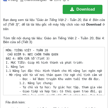
Download
Bạn đang xem tài liệu
"Giáo án Tiếng Việt 2 - Tuần 20, Bài 4: Bên cửa
sổ (Tiết 3)"
, để tải tài liệu gốc về máy hãy click vào nút
Download
ở
trên
Tóm tắt nội dung tài liệu: Giáo án Tiếng Việt 2 - Tuần 20, Bài 4:
Bên cửa sổ (Tiết 3)
MÔN: TIẾNG VIỆT - TUẦN 20

 CHỦ ĐIỂM 9: NƠI CHỐN THÂN QUEN 

BÀI 4: BÊN CỬA SỔ (Tiết 3)

I. MỤC TIÊU: Giúp HS hình thành và phát triển:

1. Năng lực

1.1 Năng lực đặc thù: Hình thành cho HS năng lực ngôn ngữ:

- Mở rộng vốn từ về nơi thân quen (từ ngữ chỉ tình cảm với n
	- Đọc - kể được truyện Khu vườn tuổi thơ đã đọc.

	1.2. Năng lực chung: 

	- Tự chủ và tự học: Tự giác học tập, tham gia vào các hoạt động.

	- Giao tiếp và hợp tác: Có thói quen trao đổi, giúp đỡ nhau trong học tập; biết. cùng nhau hoàn thành nhiệm vụ học tập theo sự hướng dẫn của thầy cô.

	- Năng lực giải quyết vấn đề và sáng tạo: Qua hoạt động đọc, viết, thực hiện các bài tập.

 	2. Phẩm chất: 

File đính kèm:
	- Rèn luyện phẩm chất chăm chỉ qua hoạt động tập viết. 

 	- Rèn luyện phẩm chất trung thực qua việc thực hiện các nội dung kiểm tra, đánh giá.
