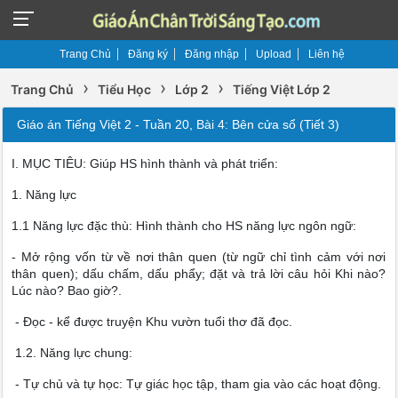
Trang Chủ
Đăng ký
Đăng nhập
Upload
Liên hệ
›
›
›
Trang Chủ
Tiểu Học
Lớp 2
Tiếng Việt Lớp 2
Giáo án Tiếng Việt 2 - Tuần 20, Bài 4: Bên cửa sổ (Tiết 3)
I. MỤC TIÊU: Giúp HS hình thành và phát triển:
1. Năng lực
1.1 Năng lực đặc thù: Hình thành cho HS năng lực ngôn ngữ:
- Mở rộng vốn từ về nơi thân quen (từ ngữ chỉ tình cảm với nơi
thân quen); dấu chấm, dấu phẩy; đặt và trả lời câu hỏi Khi nào?
Lúc nào? Bao giờ?.
- Đọc - kể được truyện Khu vườn tuổi thơ đã đọc.
1.2. Năng lực chung:
- Tự chủ và tự học: Tự giác học tập, tham gia vào các hoạt động.