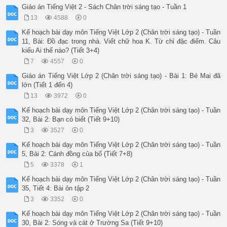
HS có thể giải thích, đặt câu theo cảm nhận của các em. Ví dụ
Giáo án Tiếng Việt 2 - Sách Chân trời sáng tạo - Tuần 1
+ quen thuộc: quen tới mức biết rất rõ. 

13
4588
0
Đặt câu: Ngôi nhà rất quen thuộc với em.

+ thiết tha, tha thiết: có tình cảm thắm thiết, luôn nghĩ đến
Kế hoạch bài dạy môn Tiếng Việt Lớp 2 (Chân trời sáng tạo) - Tuần
HS lắng nghe bạn, nhận xét và bổ sung.

11, Bài: Đồ đạc trong nhà. Viết chữ hoa K. Từ chỉ đặc điểm. Câu
17’

kiểu Ai thế nào? (Tiết 3+4)
Hoạt động 4: Luyện câu

7
4557
0
* Mục tiêu: Hiểu và biết sử dụng dấu chấm, dấu phẩy; đặt và t
* Phương pháp: Đàm thoại, trực quan, vấn đáp, thực hành

Giáo án Tiếng Việt Lớp 2 (Chân trời sáng tạo) - Bài 1: Bé Mai đã
* Cách tiến hành:

lớn (Tiết 1 đến 4)
a. Dấu chấm, dấu phẩy

13
3972
0
Yêu cầu HS đọc yêu cầu Bài 4a./ STV trang 23

- GV cho HS xem đọc văn, yêu cầu HS đọc thầm đoạn văn này.

Kế hoạch bài dạy môn Tiếng Việt Lớp 2 (Chân trời sáng tạo) - Tuần
GV hỏi: Hãy kể tên các dấu câu em đã được học? 

32, Bài 2: Bạn có biết (Tiết 9+10)
- Khi viết, lúc nào em dùng dấu chấm? - Sau dấu chấm, ta viết
3
3527
0
- Khi viết, lúc nào em dùng dấu phẩy?

GV cho HS điền dấu vào bài tập 3a trong Vở BTTV 

Kế hoạch bài dạy môn Tiếng Việt Lớp 2 (Chân trời sáng tạo) - Tuần
GV tổ chức cho HS trò chơi: Thi tiếp sức 2 đội để tổ chức sửa
5, Bài 2: Cánh đồng của bố (Tiết 7+8)
Hình thức: Mỗi đội cử 5 bạn lần lượt tiếp sức điền dấu, đội n
5
3378
1
GV nhận xét, tuyên dương.

b. Đặt và trả lời câu hỏi Khi nào? Lúc nào? Bao giờ?

Kế hoạch bài dạy môn Tiếng Việt Lớp 2 (Chân trời sáng tạo) - Tuần
Yêu cầu HS đọc yêu cầu Bài 4b./ STV trang 23.

35, Tiết 4: Bài ôn tập 2
GV hướng dẫn câu mẫu: Sáng sớm, đường phố bắt đầu nhộn nhịp.

3
3352
0
Trong câu này, từ nào được in đậm?

Sáng sớm là từ chỉ gì?

Kế hoạch bài dạy môn Tiếng Việt Lớp 2 (Chân trời sáng tạo) - Tuần
Để đặt câu hỏi cho các từ ngữ in đậm chỉ thời gian trong câu,
30, Bài 2: Sóng và cát ở Trường Sa (Tiết 9+10)
GV đưa các câu hỏi đã đặt – cho HS đọc lại. 
