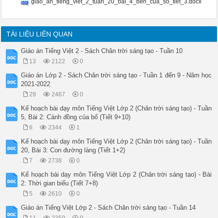
giao_an_tieng_viet_2_tuan_20_bai_4_ben_cua_so_tiet_3.docx
	- Bồi dưỡng phẩm chất trách nhiệm gìn giữ ngôi nhà mình ở.

	II. PHƯƠNG TIỆN DẠY HỌC

a. Đối với giáo viên: Sách GV; một số tranh ảnh dùng minh họa
b. Đối với học sinh: SGK, VBT, bảng, phấn, thẻ tự đánh giá.

TÀI LIỆU LIÊN QUAN
	III. CÁC HOẠT ĐỘNG DẠY HỌC

TIẾT 3

Giáo án Tiếng Việt 2 - Sách Chân trời sáng tạo - Tuần 10
TG

13
2122
0
HOẠT ĐỘNG CỦA GIÁO VIÊN

HOẠT ĐỘNG CỦA HỌC SINH

Giáo án Lớp 2 - Sách Chân trời sáng tạo - Tuần 1 đến 9 - Năm học
5’

2021-2022
1. Ổn định lớp và kiểm tra bài cũ 

29
2467
0
* Mục tiêu: HS ôn lại kiến thức đã học

* Phương pháp: Thực hành, vấn đáp.

Kế hoạch bài dạy môn Tiếng Việt Lớp 2 (Chân trời sáng tạo) - Tuần
* Cách tiến hành:

5, Bài 2: Cánh đồng của bố (Tiết 9+10)
GV cho HS hát múa bài: Ba ngọn nến lung linh.

6
2344
1
GV đặt các câu hỏi cho HS trả lời:

Bài hát này có những ai?

Kế hoạch bài dạy môn Tiếng Việt Lớp 2 (Chân trời sáng tạo) - Tuần
Ba mẹ, con cái cùng sống bên nhau gọi là gì?

20, Bài 3: Con đường làng (Tiết 1+2)
Con hãy nói 1 câu về gia đình con?

7
2738
0
GV nhận xét, khen ngợi

HS cùng tham gia hát 

Kế hoạch bài dạy môn Tiếng Việt Lớp 2 (Chân trời sáng tạo) - Bài
HS nêu cá nhân:

2: Thời gian biểu (Tiết 7+8)
Ba, mẹ, con

5
2610
0
Gia đình

Cả nhà con rất thương nhau.

Giáo án Tiếng Việt Lớp 2 - Sách Chân trời sáng tạo - Tuần 14
27’
