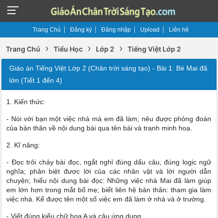
Trang Chủ
Đăng ký
Đăng nhập
Upload
Liên hệ
›
›
›
Trang Chủ
Tiểu Học
Lớp 2
Tiếng Việt Lớp 2
Giáo án Tiếng Việt Lớp 2 (Chân trời sáng tạo) - Bài 1: Bé Mai đã
lớn (Tiết 1 đến 4)
1. Kiến thức:
- Nói với bạn một việc nhà mà em đã làm; nêu được phỏng đoán
của bản thân về nội dung bài qua tên bài và tranh minh hoạ.
2. Kĩ năng:
- Đọc trôi chảy bài đọc, ngắt nghỉ đúng dấu câu, đúng logic ngữ
nghĩa; phân biệt được lời của các nhân vật và lời người dẫn
chuyện; hiểu nội dung bài đọc: Những việc nhà Mai đã làm giúp
em lớn hơn trong mắt bố mẹ; biết liên hệ bản thân: tham gia làm
việc nhà. Kể được tên một số việc em đã làm ở nhà và ở trường.
- Viết đúng kiểu chữ hoa A và câu ứng dụng.