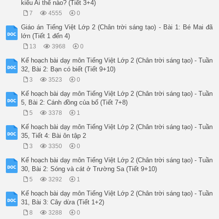
kiểu Ai thế nào? (Tiết 3+4)
HS nghe GV nhận xét một số bài viết.

Tiết 4 : TỪ VÀ CÂU

7
4555
0
TG

Giáo án Tiếng Việt Lớp 2 (Chân trời sáng tạo) - Bài 1: Bé Mai đã
Hoạt động của giáo viên

lớn (Tiết 1 đến 4)
Hoạt động của học sinh

14’

13
3968
0
Hoạt động 1: Luyện từ (Bài tập 3)

Kế hoạch bài dạy môn Tiếng Việt Lớp 2 (Chân trời sáng tạo) - Tuần
Mục tiêu: Giúp HS xác định yêu cầu của BT 3; HS đọc bài vè, 
32, Bài 2: Bạn có biết (Tiết 9+10)
Phương pháp, hình thức tổ chức: Quan sát, trực quan, vấn đáp,
Cách tiến hành:

3
3523
0
*Bài 3a:

Kế hoạch bài dạy môn Tiếng Việt Lớp 2 (Chân trời sáng tạo) - Tuần
-Giáo viên đọc yêu cầu bài tập 3a cá nhân, thảo luận nhóm 4.

5, Bài 2: Cánh đồng của bố (Tiết 7+8)
-Giáo viên yêu cầu học sinh tìm thêm một số từ ngữ chỉ con vậ
*Bài 3b:

5
3378
1
-Giáo viên đọc yêu cầu bài tập 3b cá nhân.

Kế hoạch bài dạy môn Tiếng Việt Lớp 2 (Chân trời sáng tạo) - Tuần
-Giáo viên có thể tổ chức cho học sinh thi đua 2 đội tiếp sức
35, Tiết 4: Bài ôn tập 2
-GV chốt –nhận xét, tuyên dương đội chiến thắng.

-Học sinh đọc yêu cầu bài, xác định yêu cầu bài 3a, thảo luận
3
3350
0
-Đại diện các nhóm trình bày.

Kế hoạch bài dạy môn Tiếng Việt Lớp 2 (Chân trời sáng tạo) - Tuần
-Học sinh nhận xét.

30, Bài 2: Sóng và cát ở Trường Sa (Tiết 9+10)
-Học sinh đọc yêu cầu bài, xác định yêu cầu bài 3b, chơi trò 
13’

5
3292
1
Hoạt động 2: Luyện câu (Bài tập 4)

Kế hoạch bài dạy môn Tiếng Việt Lớp 2 (Chân trời sáng tạo) - Tuần
Mục tiêu: Giúp HS đặt và trả lời được câu hỏi Con gì̀? 

31, Bài 3: Cây dừa (Tiết 1+2)
Phương pháp, hình thức tổ chức: Quan sát, trực quan, vấn đáp,
Cách tiến hành:

8
3288
0