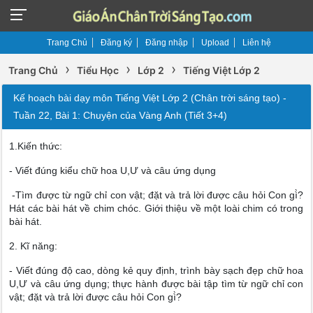
Trang Chủ
Đăng ký
Đăng nhập
Upload
Liên hệ
›
›
›
Trang Chủ
Tiểu Học
Lớp 2
Tiếng Việt Lớp 2
Kế hoạch bài dạy môn Tiếng Việt Lớp 2 (Chân trời sáng tạo) -
Tuần 22, Bài 1: Chuyện của Vàng Anh (Tiết 3+4)
1.Kiến thức:
- Viết đúng kiểu chữ hoa U,Ư và câu ứng dụng
-Tìm được từ ngữ chỉ con vật; đặt và trả lời được câu hỏi Con gì̀?
Hát các bài hát về chim chóc. Giới thiệu về một loài chim có trong
bài hát.
2. Kĩ năng:
- Viết đúng độ cao, dòng kẻ quy định, trình bày sạch đẹp chữ hoa
U,Ư và câu ứng dụng; thực hành được bài tập tìm từ ngữ chỉ con
vật; đặt và trả lời được câu hỏi Con gì̀?