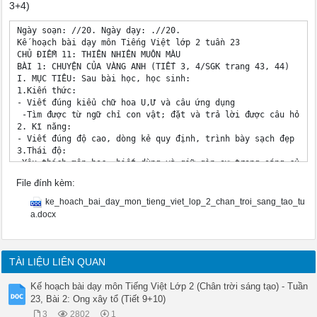
3+4)
Ngày soạn: //20. Ngày dạy: .//20.

Kế hoạch bài dạy môn Tiếng Việt lớp 2 tuần 23

CHỦ ĐIỂM 11: THIÊN NHIÊN MUÔN MÀU

BÀI 1: CHUYỆN CỦA VÀNG ANH (TIẾT 3, 4/SGK trang 43, 44)

I. MỤC TIÊU: Sau bài học, học sinh:

1.Kiến thức: 

- Viết đúng kiểu chữ hoa U,Ư và câu ứng dụng

 -Tìm được từ ngữ chỉ con vật; đặt và trả lời được câu hỏi Co
2. Kĩ năng: 

- Viết đúng độ cao, dòng kẻ quy định, trình bày sạch đẹp chữ 
3.Thái độ: 

-Yêu thích môn học, biết dùng và giữ gìn sự trong sáng của ti
4.Năng lực: Hình thành năng lực hợp tác qua việc thực hiện c
File đính kèm:
5.Phẩm chất: Rèn luyện phẩm chất chăm chỉ qua hoạt động viết
II. PHƯƠNG TIỆN DẠY HỌC:

ke_hoach_bai_day_mon_tieng_viet_lop_2_chan_troi_sang_tao_tu
1.Giáo viên : Mẫu chữ U, Ư hoa. Bảng phụ : Uống nước nhớ nguồ
a.docx
2.Học sinh : Vở tập viết, bảng con.

III. PHƯƠNG PHÁP VÀ HÌNH THỨC DẠY HỌC:

1.Phương pháp dạy học: Đàm thoại, trực quan,vấn đáp, trò chơi
2.Hình thức dạy học:Cá nhân, nhóm, lớp

TÀI LIỆU LIÊN QUAN
IV.HOẠT ĐỘNG DẠY HỌC:

Tiết 3: VIẾT CHỮ HOA: U,Ư

Kế hoạch bài dạy môn Tiếng Việt Lớp 2 (Chân trời sáng tạo) - Tuần
TG

23, Bài 2: Ong xây tổ (Tiết 9+10)
Hoạt động của giáo viên

3
2802
1