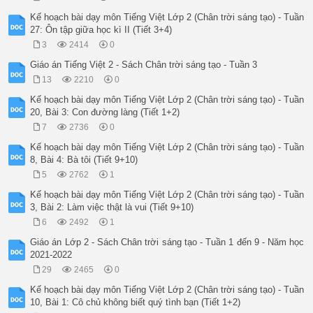
Hoạt động của học sinh

10’

Kế hoạch bài dạy môn Tiếng Việt Lớp 2 (Chân trời sáng tạo) - Tuần
Hoạt động 1: Luyện viết chữ hoa U, Ư

27: Ôn tập giữa học kì II (Tiết 3+4)
Mục tiêu: Giúp học sinh viết đúng chữ U hoa

3
2414
0
Phương pháp, hình thức tổ chức: Quan sát, viết mẫu, thực hành
Cách tiến hành:

Giáo án Tiếng Việt 2 - Sách Chân trời sáng tạo - Tuần 3
-Giáo viên hướng dẫn học sinh quan sát chữ mẫu, nêu quy trình
13
2210
0
– Giáo viên hướng dẫn học sinh HS quan sát và so sánh chữ U h
– Giáo viên hướng dẫn học sinh HS quan sát GV viết mẫu và nêu
Kế hoạch bài dạy môn Tiếng Việt Lớp 2 (Chân trời sáng tạo) - Tuần
-Giáo viên lưu ý cách cầm bút, tư thế ngồi viết.

20, Bài 3: Con đường làng (Tiết 1+2)
-Giáo viên quan sát, chỉnh sửa chữ viết học sinh.

7
2736
0
– HS quan sát mẫu chữ U, Ư hoa, xác định chiều cao, độ rộng, 
Cấu tạo: Chữ U hoa gồm gồm nét móc hai đầu và nét móc ngược p
Kế hoạch bài dạy môn Tiếng Việt Lớp 2 (Chân trời sáng tạo) - Tuần
Cách viết: Đặt bút cách bên trái ĐK dọc 2 một li, dưới ĐK ng
8, Bài 4: Bà tôi (Tiết 9+10)
– HS quan sát GV viết mẫu và nêu quy trình viết chữ U hoa.

5
2762
1
- HS quan sát và so sánh chữ U hoa và chữ Ư hoa

– HS quan sát GV viết mẫu và nêu quy trình viết chữ Ư hoa.

Kế hoạch bài dạy môn Tiếng Việt Lớp 2 (Chân trời sáng tạo) - Tuần
– HS viết chữ U, Ư hoa vào bảng con.

3, Bài 2: Làm việc thật là vui (Tiết 9+10)
– HS tô và viết chữ U, Ư hoa vào VBT.

6
2492
1
10’

Hoạt động 2: Luyện viết câu ứng dụng

Giáo án Lớp 2 - Sách Chân trời sáng tạo - Tuần 1 đến 9 - Năm học
Mục tiêu: Giúp học sinh viết đúng chữ U, Ư hoa, hiểu nghĩa và
2021-2022
Phương pháp, hình thức tổ chức: Quan sát, viết mẫu, thực hành
29
2465
0
Cách tiến hành:

Giáo viên hướng dẫn học sinh quan sát chữ mẫu, cách nối nét t
Kế hoạch bài dạy môn Tiếng Việt Lớp 2 (Chân trời sáng tạo) - Tuần
Giáo viên quan sát, chỉnh sửa chữ viết học sinh.

10, Bài 1: Cô chủ không biết quý tình bạn (Tiết 1+2)
-Học sinh quan sát chữ mẫu, nêu quy trình viết.
