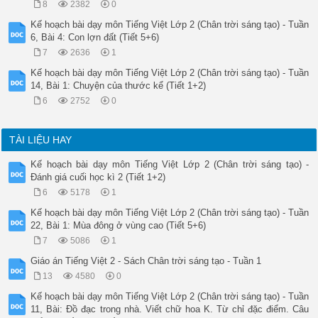
8
2382
0
-Học sinh luyện viết bảng con chữ “U, Ư” hoa; chữ “ Uống nước
-HS viết chữ U, Ư hoa, chữ Uống và câu ứng dụng vào VTV:

Kế hoạch bài dạy môn Tiếng Việt Lớp 2 (Chân trời sáng tạo) - Tuần
 “Uống nước nhớ nguồn”

6, Bài 4: Con lợn đất (Tiết 5+6)
10’

7
2636
1
Hoạt động 3: Luyện viết thêm

Mục tiêu: Giúp học sinh viết đúng chữ U hoa, đọc, viết và hiể
Kế hoạch bài dạy môn Tiếng Việt Lớp 2 (Chân trời sáng tạo) - Tuần
 “Uốn cây từ̀ thuở còn non

14, Bài 1: Chuyện của thước kể (Tiết 1+2)
Dạy con từ̀ thuở con còn ngây thơ.”

6
2752
0
Phương pháp, hình thức tổ chức: Quan sát, viết mẫu, thực hành
Cách tiến hành:

Giáo viên hướng dẫn học sinh quan sát chữ mẫu, lưu ý cách cầm
TÀI LIỆU HAY
Giáo viên quan sát, chỉnh sửa chữ viết học sinh.

Giáo viên hướng dẫn HS đọc và tìm hiểu nghĩa của câu ca dao: 
Kế hoạch bài dạy môn Tiếng Việt Lớp 2 (Chân trời sáng tạo) -
 “Uốn cây từ̀ thuở còn non

Đánh giá cuối học kì 2 (Tiết 1+2)
Dạy con từ̀ thuở con còn ngây thơ.”

HS viết chữ U, Ư hoa, chữ Uống và câu ca dao vào VTV:

6
5178
1
 “Uốn cây từ thuở còn non

Kế hoạch bài dạy môn Tiếng Việt Lớp 2 (Chân trời sáng tạo) - Tuần
Dạy con từ thuở con còn ngây thơ”

22, Bài 1: Mùa đông ở vùng cao (Tiết 5+6)
5’

Hoạt động 4: Đánh giá bài viết

7
5086
1
Mục tiêu: Giúp học sinh biết đánh giá bài viết của bản thân v
Giáo án Tiếng Việt 2 - Sách Chân trời sáng tạo - Tuần 1
Phương pháp, hình thức tổ chức: Quan sát, trực quan, vấn đáp.
Cách tiến hành:

13
4580
0
-Giáo viên lắng nghe học sinh nhận xét bài viết của bạn bên c
Kế hoạch bài dạy môn Tiếng Việt Lớp 2 (Chân trời sáng tạo) - Tuần
-Giáo viên nhận xét,tuyên dương bài viết của học sinh. 

11, Bài: Đồ đạc trong nhà. Viết chữ hoa K. Từ chỉ đặc điểm. Câu
HS tự đánh giá phần viết của mình và của bạn.
