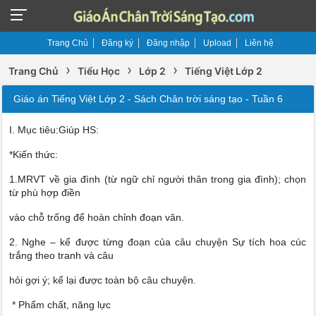
Trang Chủ
Đăng ký
Đăng nhập
Upload
Liên hệ
›
›
›
Trang Chủ
Tiểu Học
Lớp 2
Tiếng Việt Lớp 2
Giáo án Tiếng Việt Lớp 2 - Sách Chân trời sáng tạo - Tuần 6
I. Mục tiêu:Giúp HS:
*Kiến thức:
1.MRVT về gia đình (từ ngữ chỉ người thân trong gia đình); chọn
từ phù hợp điền
vào chỗ trống để hoàn chỉnh đoạn văn.
2. Nghe – kể được từng đoạn của câu chuyện Sự tích hoa cúc
trắng theo tranh và câu
hỏi gợi ý; kể lại được toàn bộ câu chuyện.
* Phẩm chất, năng lực