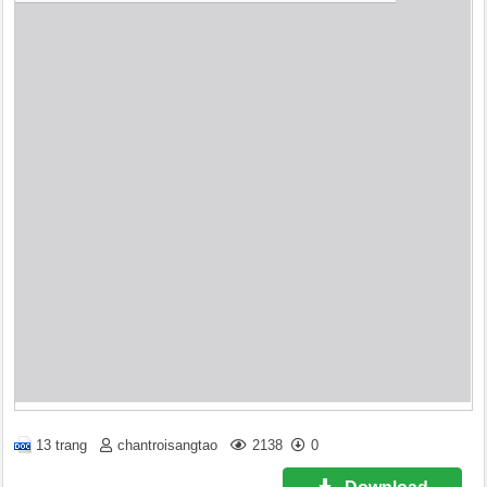
13 trang
chantroisangtao
2138
0