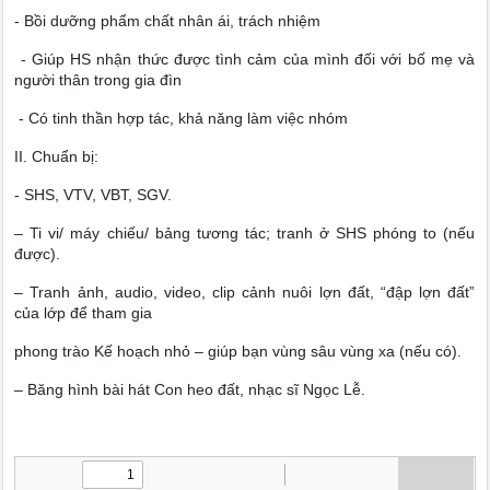
- Bồi dưỡng phẩm chất nhân ái, trách nhiệm
- Giúp HS nhận thức được tình cảm của mình đối với bố mẹ và
người thân trong gia đìn
- Có tinh thần hợp tác, khả năng làm việc nhóm
II. Chuẩn bị:
- SHS, VTV, VBT, SGV.
– Ti vi/ máy chiếu/ bảng tương tác; tranh ở SHS phóng to (nếu
được).
– Tranh ảnh, audio, video, clip cảnh nuôi lợn đất, “đập lợn đất”
của lớp để tham gia
phong trào Kế hoạch nhỏ – giúp bạn vùng sâu vùng xa (nếu có).
– Băng hình bài hát Con heo đất, nhạc sĩ Ngọc Lễ.