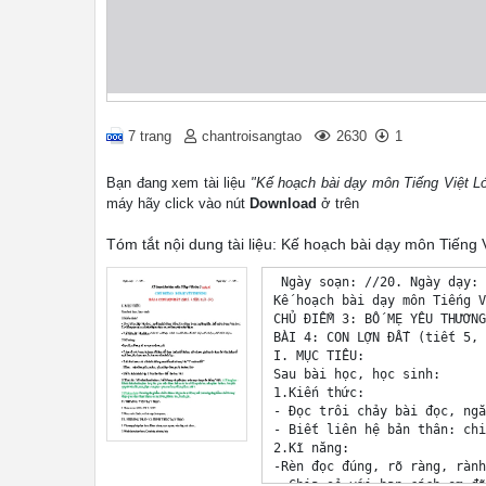
7 trang
chantroisangtao
2630
1
Bạn đang xem tài liệu
"Kế hoạch bài dạy môn Tiếng Việt Lớp
máy hãy click vào nút
Download
ở trên
Tóm tắt nội dung tài liệu: Kế hoạch bài dạy môn Tiếng V
 Ngày soạn: //20. Ngày dạy: 
Kế hoạch bài dạy môn Tiếng V
CHỦ ĐIỂM 3: BỐ MẸ YÊU THƯƠNG

BÀI 4: CON LỢN ĐẤT (tiết 5, 
I. MỤC TIÊU: 

Sau bài học, học sinh:

1.Kiến thức: 

- Đọc trôi chảy bài đọc, ngắ
- Biết liên hệ bản thân: chi
2.Kĩ năng:

-Rèn đọc đúng, rõ ràng, rành
- Chia sẻ với bạn cách em đã