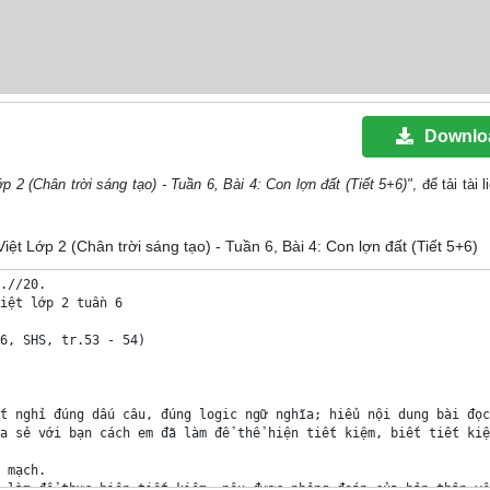
Downlo
 2 (Chân trời sáng tạo) - Tuần 6, Bài 4: Con lợn đất (Tiết 5+6)"
, để tải tài 
iệt Lớp 2 (Chân trời sáng tạo) - Tuần 6, Bài 4: Con lợn đất (Tiết 5+6)
.//20.

iệt lớp 2 tuần 6

6, SHS, tr.53 - 54)

t nghỉ đúng dấu câu, đúng logic ngữ nghĩa; hiểu nội dung bài đọc
a sẻ với bạn cách em đã làm để thể hiện tiết kiệm, biết tiết kiệm
 mạch.

 làm để thực hiện tiết kiệm; nêu được phỏng đoán của bản thân về