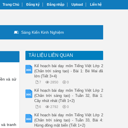
Trang Chủ
Đăng ký
Đăng nhập
Upload
Liên hệ
Sáng Kiến Kinh Nghiệm
TÀI LIỆU LIÊN QUAN
Kế hoạch bài dạy môn Tiếng Việt Lớp 2
(Chân trời sáng tạo) - Bài 1: Bé Mai đã
lớn (Tiết 3+4)
iền và sử
7
2850
0
Kế hoạch bài dạy môn Tiếng Việt Lớp 2
(Chân trời sáng tạo) - Tuần 32, Bài 1:
Cây nhút nhát (Tiết 1+2)
6
2792
0
Kế hoạch bài dạy môn Tiếng Việt Lớp 2
(Chân trời sáng tạo) - Tuần 33, Bài 4:
 và tranh
Hừng đông mặt biển (Tiết 1+2)