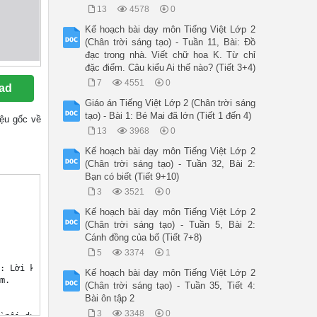
13
4578
0
Kế hoạch bài dạy môn Tiếng Việt Lớp 2
(Chân trời sáng tạo) - Tuần 11, Bài: Đồ
đạc trong nhà. Viết chữ hoa K. Từ chỉ
đặc điểm. Câu kiểu Ai thế nào? (Tiết 3+4)
7
4551
0
ad
Giáo án Tiếng Việt Lớp 2 (Chân trời sáng
tạo) - Bài 1: Bé Mai đã lớn (Tiết 1 đến 4)
liệu gốc về
13
3968
0
Kế hoạch bài dạy môn Tiếng Việt Lớp 2
(Chân trời sáng tạo) - Tuần 32, Bài 2:
Bạn có biết (Tiết 9+10)
3
3521
0
Kế hoạch bài dạy môn Tiếng Việt Lớp 2
(Chân trời sáng tạo) - Tuần 5, Bài 2:
Cánh đồng của bố (Tiết 7+8)
5
3374
1
: Lời khuyên về cách tiết kiệm tiền và sử dụng tiền tiết kiệm.

Kế hoạch bài dạy môn Tiếng Việt Lớp 2
.

(Chân trời sáng tạo) - Tuần 35, Tiết 4:
Bài ôn tập 2
3
3348
0
 nội dung bài qua tên bài và tranh minh họa .
