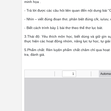
minh họa .
- Trả lời được các câu hỏi liên quan đến nội dung bài “
- Nhìn – viết đúng đoạn thơ, phân biệt đúng c/k; iu/ưu; 
- Biết cách trình bày 1 bài thơ theo thể thơ lục bát.
3.Thái độ: Yêu thích môn học, biết dùng và giữ gìn s
thực hiện các hoạt động nhóm, năng lực tự học, tự giải
5.Phẩm chất: Rèn luyện phẩm chất chăm chỉ qua hoạt đ
tra, đánh giá.