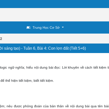
Trung Học Cơ Sở
 2
 sáng tạo) - Tuần 6, Bài 4: Con lợn đất (Tiết 5+6)
logic ngữ nghĩa; hiểu nội dung bài đọc: Lời khuyên về cách tiết kiệm t
ể thể hiện tiết kiệm, biết tiết kiệm.
kiệm; nêu được phỏng đoán của bản thân về nội dung bài qua tên bài