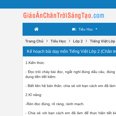
Tiểu Học
›
›
›
Trang Chủ
Tiểu Học
Lớp 2
Tiếng Việt Lớp
Kế hoạch bài dạy môn Tiếng Việt Lớp 2 (Chân trời
1.Kiến thức:
- Đọc trôi chảy bài đọc, ngắt nghỉ đúng dấu câu, đúng 
dụng tiền tiết kiệm.
- Biết liên hệ bản thân: chia sẻ với bạn cách em đã làm đ
2.Kĩ năng:
-Rèn đọc đúng, rõ ràng, rành mạch.
- Chia sẻ với bạn cách em đã làm để thực hiện tiết 