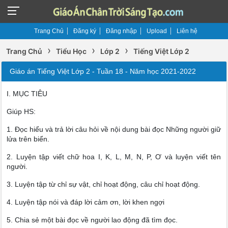
Trang Chủ
Đăng ký
Đăng nhập
Upload
Liên hệ
›
›
›
Trang Chủ
Tiểu Học
Lớp 2
Tiếng Việt Lớp 2
Giáo án Tiếng Việt Lớp 2 - Tuần 18 - Năm học 2021-2022
I. MỤC TIÊU
Giúp HS:
1. Đọc hiểu và trả lời câu hỏi về nội dung bài đọc Những người giữ
lửa trên biển.
2. Luyện tập viết chữ hoa I, K, L, M, N, P, Ơ và luyện viết tên
người.
3. Luyện tập từ chỉ sự vật, chỉ hoạt động, câu chỉ hoạt động.
4. Luyện tập nói và đáp lời cảm ơn, lời khen ngợi
5. Chia sẻ một bài đọc về người lao động đã tìm đọc.