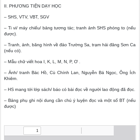
II. PHƯƠNG TIỆN DẠY HỌC
– SHS, VTV, VBT, SGV
– Ti vi/ máy chiếu/ bảng tương tác; tranh ảnh SHS phóng to (nếu
được).
– Tranh, ảnh, băng hình về đảo Trường Sa, trạm hải đăng Sơn Ca
(nếu có).
– Mẫu chữ viết hoa I, K, L, M, N, P, Ơ .
– Ảnh/ tranh Bác Hồ, Cù Chính Lan, Nguyễn Bá Ngọc, Ông Ích
Khiêm.
– HS mang tới lớp sách/ báo có bài đọc về người lao động đã đọc.
– Bảng phụ ghi nội dung cần chú ý luyện đọc và một số BT (nếu
được)