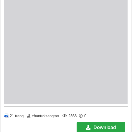
21 trang
chantroisangtao
2368
0
Download