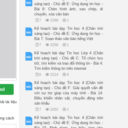
sáng tạo) - Chủ đề E: Ứng dụng tin học -
Bài 8: Chèn hình ảnh, sao chép, di
chuyển, xóa văn bản
7
2296
1
Kế hoạch bài dạy Tin học 4 (Chân trời
sáng tạo) - Chủ đề E: Ứng dụng tin học -
Bài 7: Soạn thảo văn bản tiếng Việt
7
2258
1
Kế hoạch bài dạy Tin học Lớp 4 (Chân
trời sáng tạo) - Chủ đề C: Tổ chức lưu
trữ, tìm kiếm và trao đổi thông tin - Bài 4:
Tìm kiếm thông tin trên internet
6
2214
0
Kế hoạch bài dạy Tin học 4 (Chân trời
sáng tạo) - Chủ đề F: Giải quyết vấn đề
ad
với sự trợ giúp của máy tính - Bài 14:
Điều khiển nhân vật, chuyển động trên
tải tài liệu
sân khấu
7
2202
1
Kế hoạch bài dạy Tin học 4 (Chân trời
úng cách
sáng tạo) - Chủ đề E: Ứng dụng tin học -
Bài 10: Định dạng, tạo hiệu ứng cho