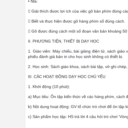
• Nla:
 Giải thích được lợi ích của việc gõ bàn phím đúng cá
 Biết và thực hiện được gõ hàng phím số đúng cách.
 Gõ được đúng cách một số đoạn văn bản khoảng 50 
II. PHƯƠNG TIỆN, THIẾT BỊ DẠY HỌC
1. Giáo viên: Máy chiếu, bài giảng điện tử, sách giáo v
phiếu đánh giá bản in cho học sinh không có thiết bị.
2. Học sinh: Sách giáo khoa, sách bài tập, vở ghi chép
III. CÁC HOẠT ĐỘNG DẠY HỌC CHỦ YẾU
1. Khởi động (10 phút):
a) Mục tiêu: Ôn tập kiến thức về các hàng phím, cách đ
b) Nội dung hoạt động: GV tổ chức trò chơi để ôn tập k
c) Sản phẩm học tập: HS trả lời 4 câu hỏi trò chơi ‘V