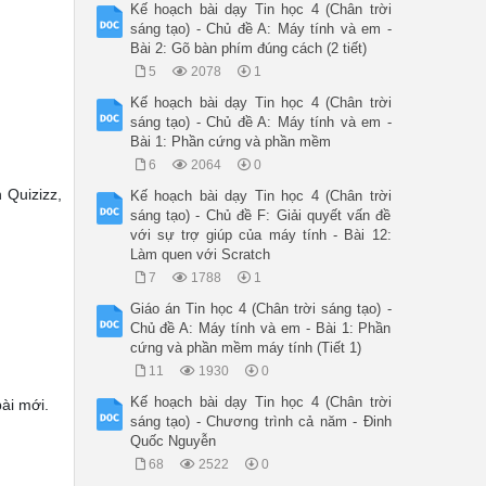
Kế hoạch bài dạy Tin học 4 (Chân trời
sáng tạo) - Chủ đề A: Máy tính và em -
Bài 2: Gõ bàn phím đúng cách (2 tiết)
5
2078
1
Kế hoạch bài dạy Tin học 4 (Chân trời
sáng tạo) - Chủ đề A: Máy tính và em -
Bài 1: Phần cứng và phần mềm
6
2064
0
 Quizizz,
Kế hoạch bài dạy Tin học 4 (Chân trời
sáng tạo) - Chủ đề F: Giải quyết vấn đề
với sự trợ giúp của máy tính - Bài 12:
Làm quen với Scratch
7
1788
1
Giáo án Tin học 4 (Chân trời sáng tạo) -
Chủ đề A: Máy tính và em - Bài 1: Phần
cứng và phần mềm máy tính (Tiết 1)
11
1930
0
Kế hoạch bài dạy Tin học 4 (Chân trời
ài mới.
sáng tạo) - Chương trình cả năm - Đinh
Quốc Nguyễn
68
2522
0