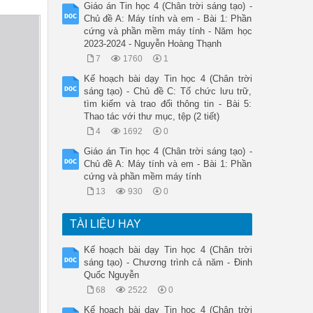
Giáo án Tin học 4 (Chân trời sáng tạo) -
Chủ đề A: Máy tính và em - Bài 1: Phần
cứng và phần mềm máy tính - Năm học
2023-2024 - Nguyễn Hoàng Thạnh
7
1760
1
Kế hoạch bài dạy Tin học 4 (Chân trời
sáng tạo) - Chủ đề C: Tổ chức lưu trữ,
tìm kiếm và trao đổi thông tin - Bài 5:
Thao tác với thư mục, tệp (2 tiết)
4
1692
0
Giáo án Tin học 4 (Chân trời sáng tạo) -
Chủ đề A: Máy tính và em - Bài 1: Phần
cứng và phần mềm máy tính
13
930
0
TÀI LIỆU HAY
Kế hoạch bài dạy Tin học 4 (Chân trời
sáng tạo) - Chương trình cả năm - Đinh
Quốc Nguyễn
68
2522
0
Kế hoạch bài dạy Tin học 4 (Chân trời