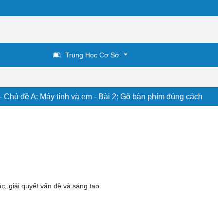
Trung Học Cơ Sở
 - Chủ đề A: Máy tính và em - Bài 2: Gõ bàn phím đúng cách
ác, giải quyết vấn đề và sáng tạo.