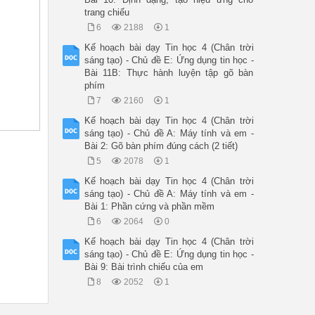
trang chiếu
6
2188
1
Kế hoạch bài dạy Tin học 4 (Chân trời
sáng tạo) - Chủ đề E: Ứng dụng tin học -
Bài 11B: Thực hành luyện tập gõ bàn
phím
7
2160
1
Kế hoạch bài dạy Tin học 4 (Chân trời
sáng tạo) - Chủ đề A: Máy tính và em -
Bài 2: Gõ bàn phím đúng cách (2 tiết)
5
2078
1
ên PowerPoint, bài tập về nhà trên Quizizz, phiếu đánh giá bản i
Kế hoạch bài dạy Tin học 4 (Chân trời
sáng tạo) - Chủ đề A: Máy tính và em -
Bài 1: Phần cứng và phần mềm
6
2064
0
y khi gõ đã học và dẫn dắt vào bài mới.

Kế hoạch bài dạy Tin học 4 (Chân trời
sáng tạo) - Chủ đề E: Ứng dụng tin học -
Bài 9: Bài trình chiếu của em
8
2052
1
chọn 1 câu hỏi, nếu trả lời đúng sẽ được quay. Đội nào quay được
hím trên, hàng phím dưới. Vậy để gõ hàng phím số, đặt tay thế nà