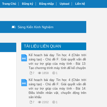
Trang Chủ
Đăng ký
Đăng nhập
Upload
Liên hệ
Sáng Kiến Kinh Nghiệm
TÀI LIỆU LIÊN QUAN
Kế hoạch bài dạy Tin học 4 (Chân trời
sáng tạo) - Chủ đề F: Giải quyết vấn đề
với sự trợ giúp của máy tính - Bài 13:
Tạo chương trình máy tính để kể chuyện
7
1858
1
Kế hoạch bài dạy Tin học 4 (Chân trời
sáng tạo) - Chủ đề F: Giải quyết vấn đề
với sự trợ giúp của máy tính - Bài 14:
Điều khiển nhân vật, chuyển động trên
sân khấu
7
2202
1