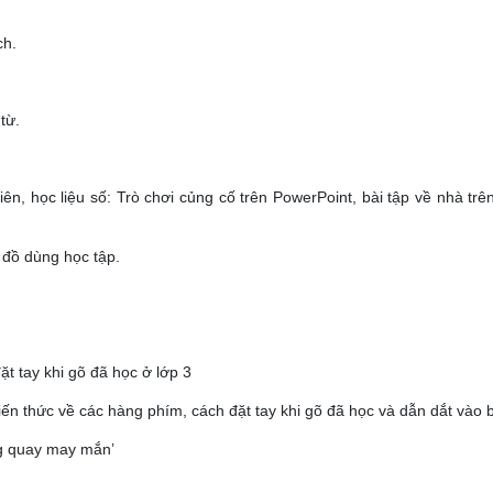
ch.
từ.
iên, học liệu số: Trò chơi củng cố trên PowerPoint, bài tập về nhà trên
, đồ dùng học tập.
ặt tay khi gõ đã học ở lớp 3
iến thức về các hàng phím, cách đặt tay khi gõ đã học và dẫn dắt vào b
òng quay may mắn’