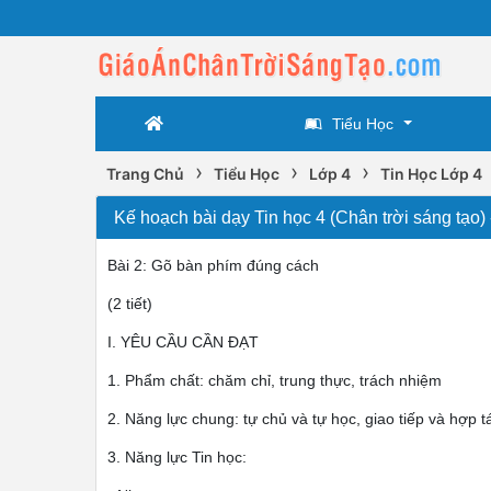
Tiểu Học
›
›
›
Trang Chủ
Tiểu Học
Lớp 4
Tin Học Lớp 4
Kế hoạch bài dạy Tin học 4 (Chân trời sáng tạo)
Bài 2: Gõ bàn phím đúng cách
(2 tiết)
I. YÊU CẦU CẦN ĐẠT
1. Phẩm chất: chăm chỉ, trung thực, trách nhiệm
2. Năng lực chung: tự chủ và tự học, giao tiếp và hợp t
3. Năng lực Tin học: