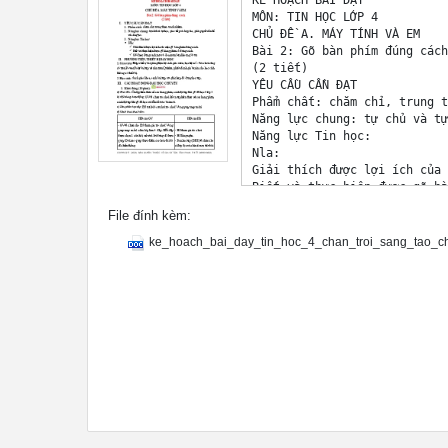
KẾ HOẠCH BÀI DẠY

MÔN: TIN HỌC LỚP 4

CHỦ ĐỀ A. MÁY TÍNH VÀ EM

Bài 2: Gõ bàn phím đúng cách

(2 tiết)

YÊU CẦU CẦN ĐẠT

Phẩm chất: chăm chỉ, trung t
Năng lực chung: tự chủ và tự
Năng lực Tin học:

Nla:

Giải thích được lợi ích của 
Biết và thực hiện được gõ hà
Gõ được đúng cách một số đoạ
File đính kèm:
PHƯƠNG TIỆN, THIẾT BỊ DẠY HỌC
1. Giáo viên: Máy chiếu, bài
ke_hoach_bai_day_tin_hoc_4_chan_troi_sang_tao_c
2. Học sinh: Sách giáo khoa,
CÁC HOẠT ĐỘNG DẠY HỌC CHỦ YẾU
Khởi động (10 phút): 

a) Mục tiêu: Ôn tập kiến thứ
b) Nội dung hoạt động: GV tổ
c) Sản phẩm học tập: HS trả 
d) Cách thức thực hiện:

HĐ của GV

HĐ của HS

- GV tổ chức cho HS tham gia
GV nhận xét, tuyên dương và 
GV dẫn dắt dắt vào bài.
